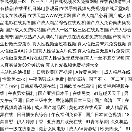
在线视频一区二区三区四区|在线视频永久免费网站|在线视频这里只
有精品|在线手机日韩电影观看|在线手机视频免费视频|在线天堂8高
清版在线观看|在线天堂WWW资源网
国产成人精品必看|国产成人精
品电影在线观看|国产成人精品综合在线观看|国产成人免费爽爽爽视
频|国产成人免费网站|国产成人一区二区三区在线观看|国产成人综合
亚洲专|国产成熟妇人高潮A片|国产成在线观看免费视频|国产初高中
生粉嫩无套第次
真人性视频全过程视频|真人性做爰88式免费视频|真
人性做爰AA片少妇|真人性做爰A片免费|真人性做爰无遮A片免费|真
人性做爰无遮A片在线|真人性做爰无遮无挡|真人一丝不遮交视频|真
人真实做爰30分钟试看|真人作爱视频免费视频大全
主站蜘蛛池模板：
日韩欧美国产视频
|
A片黄色网址
|
成人精品在线
|
性欧美xxxx
|
午夜宅男成人免费
|
操资源站
|
国产不卡一区二区
|
国
产自拍91
|
日韩精品视频在线
|
日韩欧美在线高清
|
欧美福利视频在
线
|
午夜男女福利
|
国产亚洲日本子
|
在线另类
|
91超碰天天干
|
男
女午夜亚洲
|
日本三级中文
|
香港韩国日本三级
|
国产高清二区
|
在
线视频高清日韩
|
成人国产精品区
|
黄色3级在线观看
|
成人精品视
频在线
|
日日插夜夜综合
|
午夜福利免费看
|
国产日本黄色视频
|
18
禁自慰
|
伊人婷婷丁香
|
亚洲图片欧美在线
|
91青青草原
|
久久机热
|
国产一级在线播放
|
最新女同电影
|
成人AV资源站
|
欧美四级片
|
91