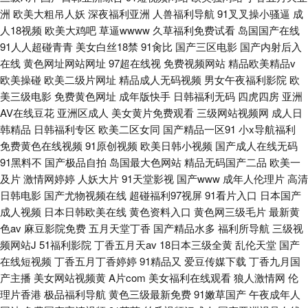
洲
欧美大粗吊人妖
深夜福利亚洲
人兽福利导航
91叉叉操小骚逼
成
人18视频
欧美大鸡吧
草逼wwww
久草福利免费试看
岛国国产在线
91人人超碰青青
美女白丝18禁
91肏比
国产三区电影
国产内射后入
在线
黄色网址网站网址
97超在线视
免费视频网站
精品欧美精品v
欧美操碰
欧美二级片网址
精品成人无码视频
男女午夜福利影院
欧
美三级电影
免费黄色网址
成年版快手
日韩福利无码
四虎四房
亚洲
AV在线豆花
亚洲区成人
美女黄片免费观看
三级网站视频网
成人日
韩精品
日韩福利专区
欧美二区女同
国产精品一区91
小x导航福利
免费黄色在线视频
91原创视频
欧美日韩小视频
国产成人在线无码
91黑料不
国产极品自拍
岛国最大色网站
精品无码国产二品
欧美一
及片
激情网婷婷
人妖大片
91天堂影视
国产www
成年人伦理片
高清
日韩电影
国产尤物视频在线
超碰福利97视屏
91看片入口
日本国产
成人视频
日本日韩欧美在线
黄色资料入口
黄色网三级毛片
最新黄
色av
麻豆影院免费
五月天堂丁香
国产精品水多
福利所导航
三级视
频网站J
51福利影院
丁香五月天av
18日本三级全黄
乱伦天堂
国产
在线短视频
丁香五月丁香婷婷
91精品又
爱豆传媒下载
丁香九月国
产主播
美女网站视频黄
A片com
美女福利在线观看
狼人激情网
伦
理片香港
极品福利导航
黄色三级最新免费
91嫩草国产
午夜成年人