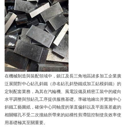
在機械制造與裝配領域中，鎮江及長三角地區諸多加工企業廣
泛展開對中心鉆孔斜鐵（亦名鉆孔斜墊鐵或加工鉆模斜鐵）的
定制配套業務，為其在汽輪機、風電設備及精密工裝中的縱向
水平調整與預鉆孔工序提供服務基礎。準確地繪出并實施中心
斜鐵工藝圖紙，確保中心同軸度的筆直偏斜以及平面落差處的
相關螺孔不受二次撞絲所帶來的結構性剪滯阻控制使良效率使
用基礎極其至關重要。