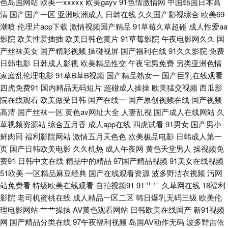
色岛国网站
欧美一xxxxx
欧美gayv
91色情激情网
中国韩国日本高
清
国产国产一区
亚洲欧洲成人
日韩在线
久久国产影视综合
欧美69
网址 日韩欧美群P 午夜尤物福利 超碰日日夜夜 超碰这里只有精品 国产AV色
潮喷
伦理片app下载
激情视频国产精品
91草莓久草超碰
成人性爱aa
影院
欧美性爱插插
欧美日韩色黄片
91草莓影院
午夜电影网久久
国
色 韩日无码片 日韩H小电影 欧日美视频在 AV久草 蜜桃抖阴下载 三级网址色
产丝袜美女
国产精彩视频
操碰视屏
国产福利在线
91久久影院
免费
日韩电影
日韩成人影视
欧美精品性交
午夜宅男免费
另类亚洲色情
天堂 午夜少妇片 91熟女蝌蚪视频 激情桃色大成人 欧美色中文娱乐网 天天干
家庭乱伦理电影
91草B草B视频
国产精品熟女一
国产巨乳在线观看
四虎免费91
国内精品无码短片
超碰成人操操
欧美猛交视频
西瓜影
网站 91视频w 欧美AA大片 久久福利导航 人妻福利老司机 天堂AV颜射 操逼
院在线观看
欧美做受日韩
国产在线一
国产原创视频在线
国产视频
高清
国产丝袜一区
黄色av网址大全
人妻乱视
国产成人在线网站
久
久久www 国产乱乱一区二区 免费网站91 人妖操女 色色撸大妈 在线看污视
草视频资源站
综合五月香
成人app在线
四虎试看
91男女
国产男小
鲜肉同
福利影院网站
激情五月天色色
欧美极品电影
日韩成人第一
频 超碰大神 国产性爱第一页 久久综合15P 日韩成人午夜 91视频免贵观看 成
页
国产日韩欧美电影
久久机热
成人午夜网
黄色天堂男人
操视频免
费91
日韩中文在线
精品中的精品
97国产精品视频
91美女在线视频
人写真福利网 韩日一本道 另类网站 伊人99黑料 99超碰在线99 福利视频99
51欧美
一区精品麻豆经典
国产在线观看资源
波多野洁衣视频
污网
站免费看
特级欧美在线观看
自拍视频91
91艹艹
久草网在线
18福利
黄色网址视频播放 欧美桃色网 51视频福利 爱豆福利导航 国产精品区你懂的
影院
老司机蜜桃在线
成人精品一区二区
韩日爆乳无码三级
欧美伦
理电影网站
艹艹操操
AV黄色观看网站
日韩欧美在线国产
新91视频
网
国产精品分类在线
97午夜福利视频
岛国AV动作无码
波多野吉依
老司机成人AV 欧美性生活儿网站 51AV导航 www色色网址 国产精品一二区