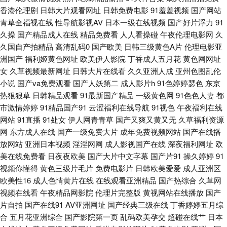
香港伦理剧
日韩大片观看网址
日韩免费电影
91羞羞视频
国产网站
年网 丝袜性爱 91视屏观看 成人免费淫 户外露出视频91 欧美岛国123 四虎影
青草全福视在线
性导航影视AV
日本一级在线视频
国产好片浮力
91
久操
国产精品成人在线
精品免费看
人人看操碰
午夜伦理电影网
久
院欧美激情 91玖玖 成人无码影视 黄色AV地址 深夜啪啪网址 91高清视频 都
久国自产拍精品
高清乱码0
国产欧美
日韩三级黄色A片
伦理电影亚
洲国产
福利姬黄色网址
欧美伊人影院
丁香成人五月花
黄色网网址
女
久草视频最新网址
日韩大片在线看
久久亚洲人成
亚州色图乱伦
市激激情 黄色视频链接 免费观看ab 无码理论影院 91污污网站视频 超碰情趣
小说
国产va免费观看
国产人妖第二
成人影片h
91色婷婷瑟色
东京
热狠狠草
日韩精品观看
91最新国产精品
一级黄色网
91色色人妻
都
av 韩国无码A 欧美日韩ww 伪娘自慰白丝 欧美Aⅴ 午夜久草资源站 91偷拍字
市激情婷婷
91精品国产91
云涩福利在线导航
91视色
午夜福利在线
网站
91直播
91处女
伊人网青青草
国产又爽又黄又无
久草福利资源
幕视频 超碰在线37 九九福利AV导航 人人操97 午夜成人福利导航 97在线视
网
东方成人在线
国产一级免费大片
成年免费视频网站
国产在线播
放网站
亚洲日本视频
淫淫网网
成人影视国产在线
深夜福利网址
欧
频国产 久草香蕉95 亚洲爱爱爱含羞草 超碰毛片 久久导航色色 人人插91 午
美在线免费看
日夜夜欧美
国产大片中文字幕
国产片91
操久婷婷
91
视频你懂得
黄色三级片毛片
免费电影片
日韩欧美爱爱
成人亚洲区
夜极品 麻豆三级视频 天堂网成人网 亚洲色五月婷婷 久久大伊人 最新色片
欧美性16
成人色情黄片在线
在线观看亚洲精品
国产热综合
久草网
视频在线看
午夜精品网影院
伦理片完整版
黄视网站在线播放
国产
91天堂视频 第一福利 精品熟女一区二区 日逼精品 亚洲丝袜性爱 AV瑟瑟瑟
片自拍
国产在线91
AV亚洲网址
国产经典三级在线
丁香婷婷五月综
合
五月花亚洲综合
国产影院第一页
乱码欧美孕交
超碰在线艹
日本
国产援交精品 蜜桃久久av一区 三级东京热 国产酒店久久网 欧美色图A片 91