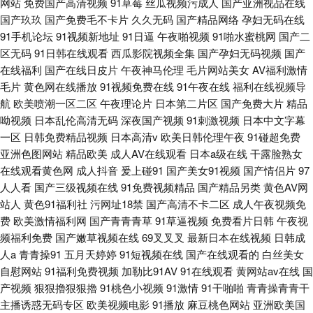
网站
免费国产高清视频
91草莓
丝瓜视频污成人
国产亚洲视品在线
国产玖玖
国产免费毛不卡片
久久无码
国产精品网络
孕妇无码在线
91手机论坛
91视频新地址
91日逼
午夜啪视频
91啪水蜜桃网
国产二
区无码
91日韩在线观看
西瓜影院视频全集
国产孕妇无码视频
国产
在线福利
国产在线日皮片
午夜神马伦理
毛片网站美女
AV福利激情
毛片
黄色网在线播放
91视频免费在线
91午夜在线
福利在线视频导
航
欧美喷潮一区二区
午夜理论片
日本第二片区
国产免费大片
精品
呦视频
日本乱伦高清无码
深夜国产视频
91刺激视频
日本中文字幕
一区
日韩免费精品视频
日本高清v
欧美日韩伦理午夜
91碰超免费
亚洲色图网站
精品欧美
成人AV在线观看
日本a级在线
干露脸熟女
在线观看黄色网
成人抖音
爰上碰91
国产美女91视频
国产情侣片
97
人人看
国产三级视频在线
91免费视频精品
国产精品另类
黄色AV网
站人
黄色91福利社
污网址18禁
国产高清不卡二区
成人午夜视频免
费
欧美激情福利网
国产青青青草
91草逼视频
免费看片日韩
午夜视
频福利免费
国产嫩草视频在线
69叉叉叉
最新日本在线视频
日韩成
人a
青青操91
五月天婷婷
91短视频在线
国产在线观看的
白丝美女
自慰网站
91福利免费视频
加勒比91AV
91在线观看
黄网站av在线
国
产视频
狠狠擼狠狠擼
91桃色小视频
91激情
91干啪啪
青青操青青干
主播诱惑无码专区
欧美视频电影
91播放
麻豆桃色网站
亚洲欧美国