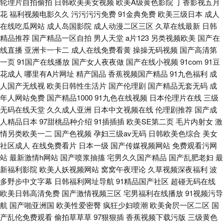
轮理片自拍偷拍
日韩欧美美女视频
欧美A级黄色影院
丁香影视五月
花
福利视频电影久久
污污污污免费
91金典免费
欧美三级日本
成人
在线吃瓜网站
成人岛国影院
成人动漫二区三区
久草在线最新
日韩
精品推荐
国产精品一区自拍
男人天堂
a片123
另类视频欧美
国产在
线直播
亚洲卡一卡二
成人在线免费看黄
操操无码视频
国产高清第
一页
91国产在线播放
国产女人夜夜做
国产在线小视频
91com
91豆
花成人
哪里有A片网址
精产国品
香蕉视频国产精品
91九色福利
成
人国产无线视
欧美日韩性生活片
国产伦理剧
国产精品无套无码
成
年人网站免费
国产精品1000
91九色在线视频
日本伦理片在线
三级
无码在线天堂
久久成人亚洲
日本中文视频在线
伦理剧推荐
国产成
人精品日本
97甜桃品种介绍
91插插插
欧美SE第二页
毛片内射女
激
情另类欧美一二
国产色视频
孕妇三级av无码
日韩欧美色综合
美女
社区成人
在线免费看片
日本一级
国产传媒视频网站
免费观看污网
站
最新激情h网站
国产喷浆抽搐
宅男久久国产精品
国产乱肥老妇
最
新福利影院
欧美人妖视频网站
窝窝午夜理论
久草视频深夜福利
波
多野步中文字幕
日韩福利网址导航
91精品国产社区
超碰无码在线
欧美日韩高清免费
国产激情视频三区
宅男福利在线播放
91视频污导
航
国产啪亚洲国
欧美性爱密臀
疯狂少妇喷潮
欧美肏屄一区二区
国
产乱伦免费观看
偷拍草草草
97狠狠插
香蕉视频下载污版
三级黄色