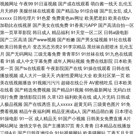
视频网址
午夜99
91日逼视频
国产成在线观看
萌白酱一线天
乱伦五
月天婷婷
美腿丝袜在线观看
国产精品3p
91综合碰
国产乱女乱
成人
xxxxx
日韩伦理片
91色爱
免费黄色av网址
欧美肥老妇
欧美在线tv
加勒比在线视屏
国产美女在线免费
91香蕉污APP
国产高清自拍一区
第一页草草影院
韩日成人
精品福利
91天堂一区二区
日韩a级电影
国产二区高清
国产www视频
国产粉嫩
国产男女猛视频
91社在线看
欧美日韩黄色片
变态另态另类2
91李宗精品
黑丝袜自慰喷水
乱伦五
月
国产无码网站
三级无毒免费
青青草51
91丝袜在线
91九色在线观
看
91插
成人中文字幕免费
成年人网站视频
免费在线影院
日本欧美
第一页
国产ts在线观看
午夜影院国产在线
91操在线观看
日韩在线
播放视频
成人大片一级天天
内射性爱网址大全
欧美社区第一页
欧
美在线视频播放
91视频污污污
超碰在线公开
AV蜜桃吃瓜
日本欧美
在线看
国产精选免费视频
国产精品91视频
69热最新网址
无码白丝
强行免费
激情影院日韩
久草123
福利欧美在线
成人片无码
日韩成
人极品视频
国产在线诱惑
乱人xxxxx
超黄无码
三级黄色图片
91免
费看视频
精品午夜福利网
精品亚洲成a人
国产精品萌白酱
日本理论
91操电影
91一区
成人精品无
91国产小视频
日韩美女免费直播
A片
网站网址
激情文学色
国产主播第37页
青久青青
日本精品在线播放
三级A片
国产日韩亚洲综合
91短视频网站
欧美骚网站
丁香五月天亚