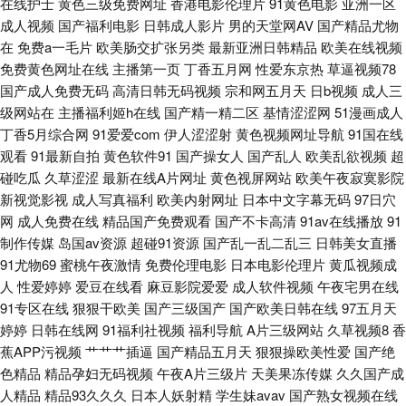
在线护士
黄色三级免费网址
香港电影伦理片
91黄色电影
亚洲一区
成人视频
国产福利电影
日韩成人影片
男的天堂网AV
国产精品尤物
视频露脸 大香蕉伊人网久久 欧美成人A 午夜狼窝AV 91双飞在线 超碰人人骑
在
免费a一毛片
欧美肠交扩张另类
最新亚洲日韩精品
欧美在线视频
免费黄色网址在线
主播第一页
丁香五月网
性爱东京热
草逼视频78
黄色视频一区二区 午夜性網 东京热加勒麻豆 蜜桃TV91 日韩电影网 福利社
国产成人免费无码
高清日韩无码视频
宗和网五月天
日b视频
成人三
级网站在
主播福利姬h在线
国产精一精二区
基情涩涩网
51漫画成人
一分钟试看 免费看片成人91 色婷婷a 91华人精品在线 超碰这里只有精品 激
丁香5月综合网
91爱爱com
伊人涩涩射
黄色视频网址导航
91国在线
观看
91最新自拍
黄色软件91
国产操女人
国产乱人
欧美乱欲视频
超
情午夜网 伊人综合久久网 久久狼友社 日韩国无码 91视频站 国产成人久草
碰吃瓜
久草涩涩
最新在线A片网址
黄色视屏网站
欧美午夜寂寞影院
新视觉影视
成人写真福利
欧美内射网址
日本中文字幕无码
97日穴
午夜性av av天堂强奸 男人天堂天天操 91成长人版网 超碰人人草73 欧美日
网
成人免费在线
精品国产免费观看
国产不卡高清
91av在线播放
91
制作传媒
岛国av资源
超碰91资源
国产乱一乱二乱三
日韩美女直播
91尤物69
蜜桃午夜激情
免费伦理电影
日本电影伦理片
黄瓜视频成
韩色蜜蜜 www日本色 麻豆传媒网站 午夜福利宅女 97国产在线视频 国产tv精
人
性爱婷婷
爱豆在线看
麻豆影院爱爱
成人软件视频
午夜宅男在线
91专区在线
狠狠干欧美
国产三级国产
国产欧美日韩在线
97五月天
品 美女91视频网站 瑟瑟五月天婷婷 91精品论坛 狠狠谢影院 少妇磁力 91探
婷婷
日韩在线网
91福利社视频
福利导航
A片三级网站
久草视频8
香
蕉APP污视频
艹艹艹插逼
国产精品五月天
狠狠操欧美性爱
国产绝
花在线 精品国产网站 深夜激情网2 91蜜桃传媒一区 成人无码影院 久草午夜
色精品
精品孕妇无码视频
午夜A片三级片
天美果冻传媒
久久国产成
人精品
精品93久久久
日本人妖射精
学生妹avav
国产熟女视频在线
免费精品 日韩交片 www日日本日日 狼人综合成人网 91探花内射 韩国理论