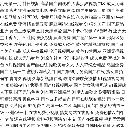
乱伦第一页
韩日视频
高清国产剧观看
人妻少妇视频二区
成人无码
高清毛片
亚洲av激情电影
午夜导航在线
国内主播第一页
国产高清
午夜 青草网址 69成人视频 超碰在线91站 九九亚心丝袜久久 日韩乱子伦 18
电影网址
91社区论坛
免费网站黄色在线
久久偷拍高清亚洲
91午夜
在线免费
亚洲精品第五页
麻豆网站在线观看
91精选国产
国产精品
色网 久久精品观看 91在线视频资源 免费在线电影色色 伊人成人在线视频 肏
亚洲
黄色三级成年
五月天婷婷爱
国产不卡小视频
AV色哟哟
亚洲天
堂丁香五月
91社网
美女视频黄全免费
国产精品第一页国
另类区另
屄无码日韩 久草色视频 日韩午夜福利av 91在线入口 国产三级综合在线
类欧美
欧美色图乱伦小说
免费成人软件
黄色网址视频播放
国产日
产美产精品
成人午夜视频
伦理视频网站
黄色18禁网站
亚洲无码视
频在线
成人无码看片
91原创社区
伦理电影香港
成人免费
蜜桃91色
色
A片视频网
国产自在线
操欧美老女人
人人97综合精品
岛国免费
国产无码一二
蜜桃tv网站入口
国产第66页
另类国产在线
熟女自拍
偷拍
青青久视频
久草新视频在线
激情深爱欧美激情
91视频官网国
产
狠狠操-91
91我要操
国产ts视频网站
国产美女视频网站
91视频成
人下载
国产无码色色
91香蕉亚洲精品
91伊人加勒比
欧美狠狠插
日
韩精品高清
黄色av网
日本波多野吉衣
日韩在线观看精品
日本一级
电影
久草网页
97免费艹
岛国一区二区
岛国动作片在
波多野吉衣三
级
亚洲AV一卡
在线免费小视频
搞黄网站在线观看
免费色情A片网
扯
91资源在线视频
蜜桃视频网站
91中文
国产在线视频
福利爱爱网
址
岛国搬运工首页
伦理朋友的妈妈
丝袜女同
日韩性爱网址
在线观