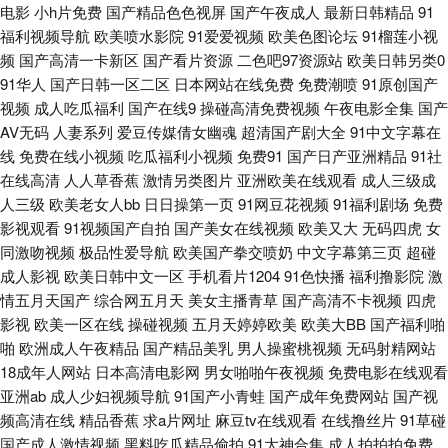
电影
小h片免费
国产精品色色视屏
国产午夜成人
最新日韩精品
91
福利视频导航
欧美喷水影院
91爱爱视频
欧美色图论坛
91榴莲小视
九一自拍com 超碰爱啪啪 青青草原福利社 伊人资源站 福利成人视频网 欧美
频
国产高清一卡新区
国产看片资源
二色吧97资源站
欧美日韩另类0
91华人
国产日韩一区二区
日本网站在线免费
免费潮喷
91原创国产
色色网 成人视频在线导航 久久精品免费领取 日本涩视频 av网站导航 精品偷
视频
成人吃瓜福利
国产在线9
操碰高清免费视频
午夜电影全集
国产
AV无码
人妻系列
爱豆传媒倩女幽魂
超清国产剧大全
91中文字幕在
拍网 日本不卡二区 亚洲天堂色影院 草草网天堂 高清视频1区2区 五月天偷拍
线
免费在线小视频
吃瓜福利小视频
免费91
国产日产亚洲精品
91社
在线高清
人人草香蕉
激情另类图片
亚洲欧美在线观看
成人三级成
网 91社区成人在线 超碰伊人 宅男爆菊精品在线 激情伊人 日本精品一卡二卡
人三级
欧美老女人bb
日日操第一页
91网豆花视频
91福利剧场
免费
影视观看
91视频国产自拍
国产美女在线视频
欧美又大
无码四虎
女
伊人艹久久 91在线播放大神 成人视频传媒 黑丝黄色91久久 欧美黄色AV网站
同激吻视频
极品性爱导航
欧美国产拳交喷奶
中文字幕第三页
超碰
成人影视
欧美日韩中文一区
手机看片1204
91色快播
福利撸影院
激
日韩内射影视 亚洲成人A片 超碰日韩 久久爱99 日本呀V在线观看 亚洲天堂
情五月天国产
综合网五月天
美女主播青草
国产高清不卡视频
四虎
影视
欧美一区在线
操碰视频
五月天婷婷欧美
欧美大BB
国产福利啪
无码永久 91看双飞片 菠萝av在线观看 韩日性爱网站 欧美熟女交 香蕉伊人
啪
欧洲成人午夜精品
国产精品美乳
男人操蜜桃视频
无码射精网站
18成年人网站
日本高清电影网
男女啪啪午夜视频
免费电影在线观看
AV 91蜜桃做爱视频 国产自排视频大全 欧美夜夜操 91视频专区 国产乱码一
亚洲ab
成人少妇视频导航
91国产小青蛙
国产成年免费网站
国产视
频高清在线
精品香蕉
求a片网址
麻豆tv在线观看
在线撸丝片
91草碰
区在线 欧美国产 熟女黄网一区 18块黄色大全 午夜香蕉av影院 激情五月天成
国产成人激情视频
黑料吃瓜精品偷拍
91大神合集
成人拍拍拍免费