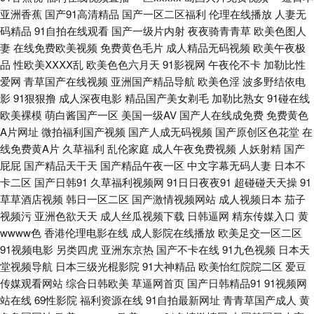
亚洲香蕉
国产91高清精品
国产一区二区福利
伦理在线播放
人妻无
91tv 国产老湿中文字幕 天天色网站 伊人久久综合影院 国产探花91精品 久草
码精品
91自拍在线观看
国产一级片内射
夜夜骑青青草
欧美色图人
妻
在线免费欧美视频
免费黄色毛片
成人精品无码视频
欧美午夜极
资源吧 欧美日韩免费A级 深夜网址 午夜男人天堂影院 福利导航第一 韩美狠
品
性欧美ⅩⅩⅩⅩ乱
欧美色色六月天
91影视网
午夜伦不卡
加勒比性
爱网
青草国产在线视频
亚洲国产精品导航
欧美色淫
波多野结依电
狠干 男人和女人操国产 日韩视频网站导航 91看片免费下载 av狼友网站 欧美
影
91狠狠撸
成人深夜电影
精品国产美女剃毛
加勒比熟女
91碰在线
欧美裸模
萌白酱国产一区
美国一级AV
国产人在线成免费
免费黄色
激情亚洲 视频在线第91页 自拍做爱网站 91网在在线播放 麻豆国产在线 日本
A片网址
微拍福利国产视频
国产人成无码视频
国产原创区色花堂
在
线免费黄A片
久草福利
乱伦家庭
成人午夜免费视频
人妖射精
国产
色情天堂 五月天性爱网站 国产理论 九一视频免费观看 国产叫床 五月丁香婷
屁屁
国产精品天干天
国产精品午夜一区
中文字幕无码人妻
日本不
卡二区
国产日韩91
久草福利视频网
91日日夜夜91
超碰碰天天操
91
草草酒店视频
韩日一区二区
国产激情视频网站
成人视频日本
茄子
婷天堂 91蜜桃麻豆 AV先锋影音巨乳 国内自拍AV一区 另类爱爱 人妖性生活
视频污
亚洲色欲天天
成人丝瓜视频下载
日韩逼网
精东传媒入口
黄
wwww色
香港伦理电影在线
成人影院在线播放
欧美足交一区二区
片 一本道大香蕉伊人 91精品网 超碰青草 导航福利大全 黄色天天干 亚洲变
91视频电影
另类四虎
亚洲东京热
国产不卡在线
91九色视频
日本天
堂视频导航
日本三级光棍影院
91大神精品
欧美怡红院院二区
爱豆
态另类 aaAV成人片 波多结依 国产情侣一区 极品白丝在线观看 日韩电影黄
传媒观看网站
综合日韩欧美
草逼网首页
国产日韩精品91
91视频网
站在线
69性影院
福利资源在线
91自拍最新网址
青青草国产成人
黄
午夜诱惑av 91夫妻看篇 草莓视频色色 激情片在線 蜜臀91中文 日本a级电影