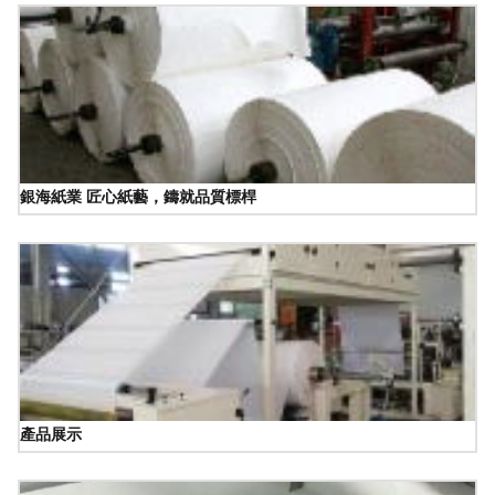
銀海紙業 匠心紙藝，鑄就品質標桿
產品展示