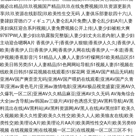
频必出精品|玖玖视频国产精品|玖玖在线免费视频|玖玖资源更新共
享|玖玖资源在线影院|玖欧美性生交无码
人妻俱乐部妻欲四十六|人
妻隷奴背徳のフィギュア|人妻仑乱A片免费|人妻仑乱少妇A片|人妻
美妇疯狂迎合系列视频|人妻免费视频公开上传|人妻少妇被粗大爽
9797PW|人妻少妇出轨露脸完整版|人妻少妇丈夫出差内射|人妻少妇
主动迎合嗯啊A片
香蕉伊人干|香蕉伊人狠狠|香蕉伊人久久|香蕉伊人
欧美|香蕉伊人日|香蕉伊人网|香蕉伊人网在线|香蕉伊人一本道|香蕉
伊视频|香蕉影音污
51精品人人搡人人妻|51柠檬网|51欧美精品区|51
欧美日韩另类|51人人妻精品|51色网网站导航|51视频人妻|51视频在
线欧美日韩|51探花视频在线观看|51探花网
亚洲AV国产精品无码精|
亚洲AV国产爽歪歪无码|亚洲AV国产喂奶在线观看|亚洲AV国产久青
草|亚洲av黄色毛片|亚洲av激情电影|亚洲AV极品视觉盛宴|亚洲AV久
久爆乳一区二区|亚洲AV久久精品麻豆|亚洲AV久久无码
AV海角综合
大全|av含导航|av韩国av三级片|AV好色诱惑天堂|AV黑料导航|AV黑
料流出在线|AV黑料站|AV黑料资源网|AV黑人在线|AV黑丝BT
欧美久
久视频|欧美久久性爱|欧美久久性交|欧美久人人|欧美狼友在线|欧美
类性交|欧美理论A片|欧美理论片AA片|欧美两性性交A片|欧美另类69
视频
在线视频亚洲|在线视频一区二区|在线视频一区二区三区不卡|