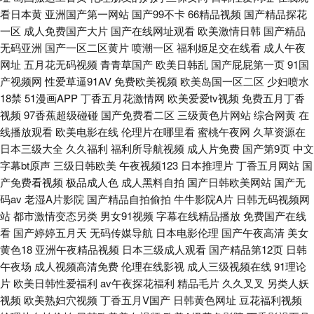
看日本黄
亚洲国产第一网站
国产99不卡
66精品视频
国产精品探花
一区
成人免费国产大片
国产在线网址观看
欧美激情日韩
国产精品
无码亚洲
国产一区二区黄片
喷潮一区
福利姬足交在线看
成人午夜
网址
五月花无码视频
青青草国产
欧美日韩乱
国产屁屁第一页
91国
产视频网
性爱草逼91AV
免费欧美视频
欧美岛国一区二区
少妇喷水
18禁
51漫画APP
丁香五月花激情网
欧美爱爱tv视频
免费五月丁香
视频
97香蕉超级碰碰
国产免费看二区
三级黄色片网站
综合网黄
在
线播放观看
欧美电影在线
伦理片在哪里看
蜜桃午夜网
久草资源在
日本三级大全
久久福利
福利所导航视频
成人片免费
国产第9页
中文
字幕bt原声
三级日韩欧美
午夜视频123
日本推理片
丁香五月网站
国
产免费看视频
极品成人色
成人黑料自拍
国产日韩欧美网站
国产无
码av
老湿A片影院
国产精品自拍偷拍
牛牛影院A片
日韩无码视频网
站
都市激情变态另类
男女91视频
字幕在线精品播放
免费国产在线
看
国产婷婷五月天
无码传媒导航
日本电影伦理
国产午夜高清
美女
黄色18
亚洲午夜精品视频
日本三级成人观看
国产精品第12页
日韩
午夜场
成人视频高清免费
伦理在线影视
成人三级视频在线
91理论
片
欧美日韩性爱福利
av午夜探花福利
精品毛片
久久叉叉
另类人妖
视频
欧美熟妇穴视频
丁香五月V国产
日韩黄色网址
豆花福利视频