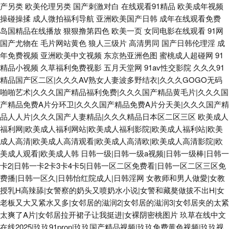
产另类
欧美伦理另类
国产刺激对白
在线观看91精品
欧美成年视频
操碰操揉
成人微拍福利导航
亚洲欧美国产日韩
成年在线观看免费
岛国精品在线播放
狠狠撸第四色
欧美一页
女同电影在线观看
91网
国产尤物在
毛片网站黄色
狼人三级片
高清男同
国产日韩伦理淫
成
年免费视频
亚洲欧美中文视频
东京热亚洲色图
蜜桃成人超碰网
91
精品小视频
久草福利免费视影
五月天堂网
91av性交影院
久久久91
精品国产区二区|久久久AV熟女人妻波多野结衣|久久久GOGO无码
啪啪艺术|久久久国产精品福利免费|久久久国产精品黄毛片|久久久国
产精品免费A片分环卫|久久久国产精品免费A片分天美|久久久国产精
品人人片|久久久国产人妻精品|久久久精品日本区二区三区
欧美成人
福利网|欧美成人福利网站|欧美成人福利影院|欧美成人福利站|欧美
成人高清|欧美成人高清观看|欧美成人高清欧|欧美成人高清影院|欧
美成人观看|欧美成人韩
日韩一级|日韩一级a视频|日韩一级棒|日韩一
卡2|日韩一卡2卡3卡4卡5|日韩一区二区免费看|日韩一区二区三区免
费播|日韩一区久|日韩怡红院成人|日韩淫网
女教师和男人做愛|女教
授乳H高辣舔|女警察的奶头又喷奶水小说|女警和藏獒做拔不出H|女
老板又大又紧水又多|女邻居的滋润2|女邻居的滋润3|女邻居夹的太紧
太爽了A片|女邻居拉开裙子让我挺进|女裸阴密桃图片
玖草在线中文
在线2025|玖玖91pron|玖玖国产精品视频|玖玖免费黄色视频|玖玖视