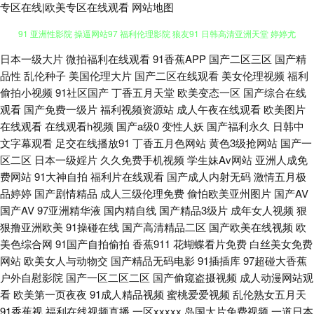
专区在线|欧美专区在线观看
网站地图
欧美桃色网 日本人日 后入黑丝少妇 欧美大肥婆p 人妖操ts男人 色色之源网址
日本一级大片
微拍福利在线观看
91香蕉APP
国产二区三区
国产精
品性
乱伦种子
美国伦理大片
国产二区在线观看
美女伦理视频
福利
偷拍小视频
91社区国产
丁香五月天堂
欧美变态一区
国产综合在线
91 亚洲性影院 操逼网站97 福利伦理影院 狼友91 日韩高清亚洲天堂 婷婷尤
观看
国产免费一级片
福利视频资源站
成人午夜在线观看
欧美图片
在线观看
在线观看h视频
国产a级0
变性人妖
国产福利永久
日韩中
物超碰 91性爱视频大全 人人草97 久草二飞 深夜视频网站 人人操超碰在线
文字幕观看
足交在线播放91
丁香五月色网站
黄色3级抢网站
国产一
区二区
日本一级婬片
久久免费手机视频
学生妹Av网站
亚洲人成免
午夜激情导航 91视频观看% 白虎91 国产网站黄色 美女免费αV 日本a黄在线
费网站
91大神自拍
福利片在线观看
国产成人内射无码
激情五月极
品婷婷
国产剧情精品
成人三级伦理免费
偷怕欧美亚州图片
国产AV
观看 97超碰精品 大香蕉超碰在线 久久伊人视频 日本成人H片 亚洲狼人 最新
国产AV
97亚洲精华液
国内精自线
国产精品3级片
成年女人视频
狠
狠撸亚洲欧美
91操碰在线
国产高清精品二区
国产欧美在线视频
欧
91在线视频 超碰男人在线 免费看片91n 天天撸夜夜操 亚洲人成看片网址 99
美色综合网
91国产自拍偷拍
香蕉911
花蝴蝶看片免费
白丝美女免费
网站
欧美女人与动物交
国产精品无码电影
91插插库
97超碰大香蕉
超碰美女 韩日欧美好看剧 欧美日韩色情a片 亚洲啪在线 av热热 国产午夜伊
户外自慰影院
国产一区二区二区
国产偷窥盗摄视频
成人动漫网站观
看
欧美第一页夜夜
91成人精品视频
蜜桃爱爱视频
乱伦熟女五月天
人精品 亚洲黄色网址大全 91免费熟女在线 另类极品AV 午夜福利论坛 成人
91香蕉视
福利在线视频直播
一区xxxxx
岛国大片免费视频
一道日本