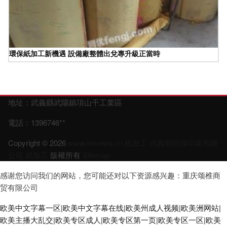
環保紙加工新機遇 設備廠整體出兌專升級正當時
地址：武義縣武陽鎮項山干工業區
電話：1396746**
Copyright © 2026
www.novesta.cn
紙加工
武義縣恒偉印業有限
公司
紙加工
版權所有
Sitemap
感谢您访问我们的网站，您可能还对以下资源感兴趣：重庆颂椎商
贸有限公司
欧美中文字幕一区|欧美中文字幕在线|欧美州成人视频|欧美洲网站|
欧美主播大乱交|欧美专区成人|欧美专区第一页|欧美专区一区|欧美